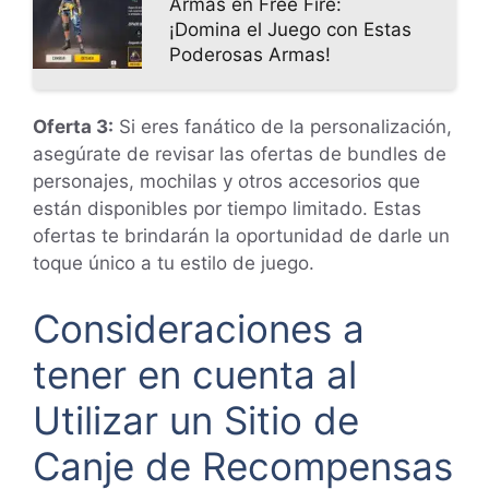
Armas en Free Fire:
¡Domina el Juego con Estas
Poderosas Armas!
Oferta 3:
Si eres fanático de la personalización,
asegúrate de revisar las ofertas de bundles de
personajes, mochilas y otros accesorios que
están disponibles por tiempo limitado. Estas
ofertas te brindarán la oportunidad de darle un
toque único a tu estilo de juego.
Consideraciones a
tener en cuenta al
Utilizar un Sitio de
Canje de Recompensas