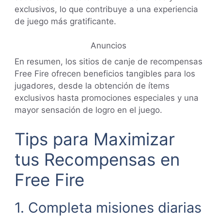
exclusivos, lo que contribuye a una experiencia
de juego más gratificante.
Anuncios
En resumen, los sitios de canje de recompensas
Free Fire ofrecen beneficios tangibles para los
jugadores, desde la obtención de ítems
exclusivos hasta promociones especiales y una
mayor sensación de logro en el juego.
Tips para Maximizar
tus Recompensas en
Free Fire
1. Completa misiones diarias