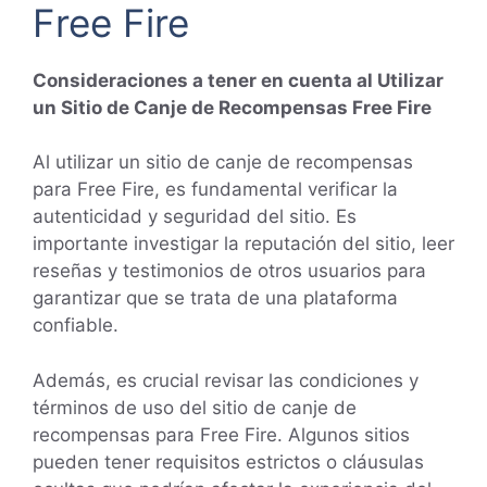
Free Fire
Consideraciones a tener en cuenta al Utilizar
un Sitio de Canje de Recompensas Free Fire
Al utilizar un sitio de canje de recompensas
para Free Fire, es fundamental verificar la
autenticidad y seguridad del sitio. Es
importante investigar la reputación del sitio, leer
reseñas y testimonios de otros usuarios para
garantizar que se trata de una plataforma
confiable.
Además, es crucial revisar las condiciones y
términos de uso del sitio de canje de
recompensas para Free Fire. Algunos sitios
pueden tener requisitos estrictos o cláusulas