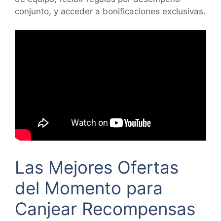
conjunto, y acceder a bonificaciones exclusivas.
Las Mejores Ofertas
del Momento para
Canjear Recompensas