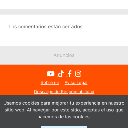
Los comentarios están cerrados.
Anuncios
Sobre mi
Aviso Legal
Descargo de Responsabilidad
Política de Privacidad
Política de Cookies
Usamos cookies para mejorar tu experiencia en nuestro
sitio web. Al navegar por este sitio, aceptas el uso que
Contacto
hacemos de las cookies.
© Todos los derechos reservados 2026