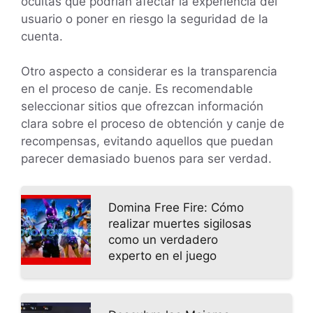
ocultas que podrían afectar la experiencia del
usuario o poner en riesgo la seguridad de la
cuenta.
Otro aspecto a considerar es la transparencia
en el proceso de canje. Es recomendable
seleccionar sitios que ofrezcan información
clara sobre el proceso de obtención y canje de
recompensas, evitando aquellos que puedan
parecer demasiado buenos para ser verdad.
Domina Free Fire: Cómo
realizar muertes sigilosas
como un verdadero
experto en el juego