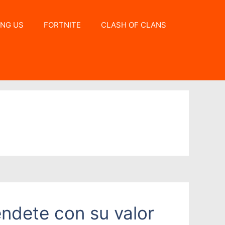
NG US
FORTNITE
CLASH OF CLANS
éndete con su valor