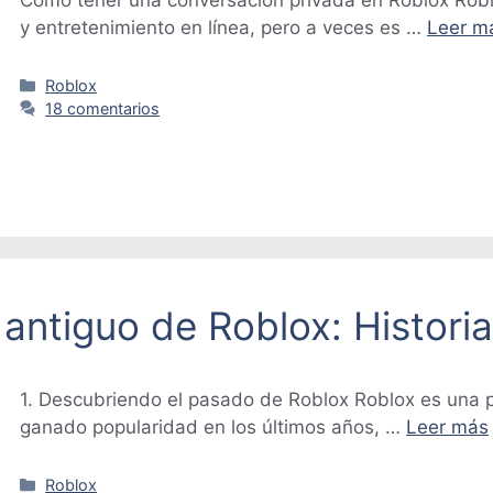
Cómo tener una conversación privada en Roblox Robl
y entretenimiento en línea, pero a veces es …
Leer m
Categorías
Roblox
18 comentarios
antiguo de Roblox: Historia
1. Descubriendo el pasado de Roblox Roblox es una p
ganado popularidad en los últimos años, …
Leer más
Categorías
Roblox