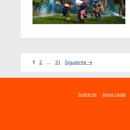
Página
Página
Página
1
2
…
31
Siguiente
→
Sobre mi
Aviso Legal