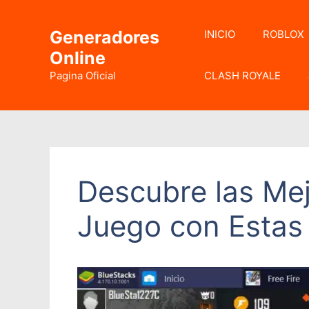
Saltar
al
Generadores
INICIO
ROBLOX
contenido
Online
Pagina Oficial
CLASH ROYALE
Descubre las Mej
Juego con Estas