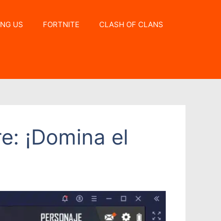
NG US
FORTNITE
CLASH OF CLANS
e: ¡Domina el