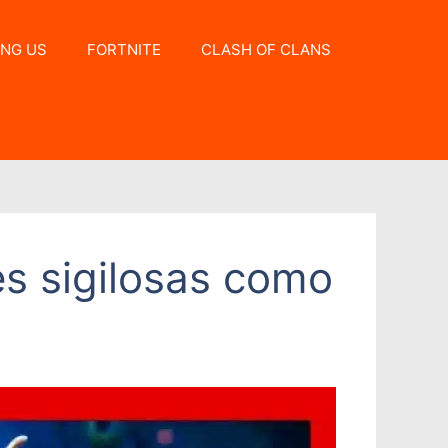
NG US
FORTNITE
CLASH OF CLANS
es sigilosas como