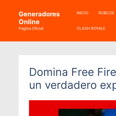
Saltar
al
Generadores
INICIO
ROBLOX
contenido
Online
Pagina Oficial
CLASH ROYALE
Domina Free Fire
un verdadero exp