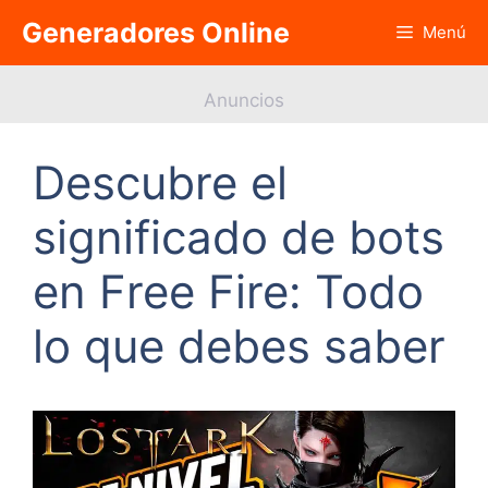
Saltar
Generadores Online
Menú
al
contenido
Anuncios
Descubre el
significado de bots
en Free Fire: Todo
lo que debes saber