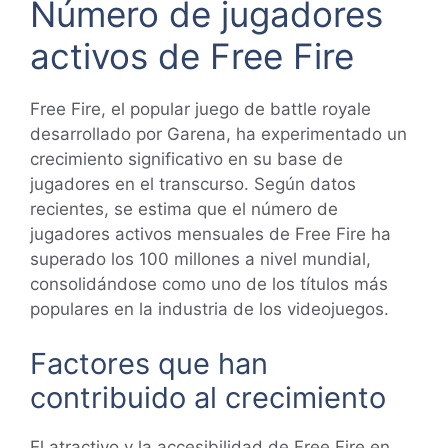
Número de jugadores
activos de Free Fire
Free Fire, el popular juego de battle royale
desarrollado por Garena, ha experimentado un
crecimiento significativo en su base de
jugadores en el transcurso. Según datos
recientes, se estima que el número de
jugadores activos mensuales de Free Fire ha
superado los 100 millones a nivel mundial,
consolidándose como uno de los títulos más
populares en la industria de los videojuegos.
Factores que han
contribuido al crecimiento
El atractivo y la accesibilidad de Free Fire en