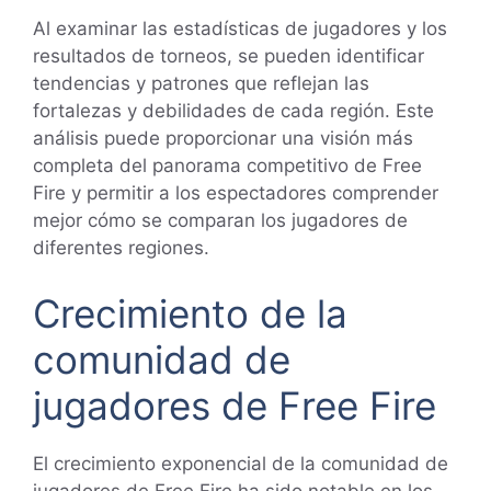
Al examinar las estadísticas de jugadores y los
resultados de torneos, se pueden identificar
tendencias y patrones que reflejan las
fortalezas y debilidades de cada región. Este
análisis puede proporcionar una visión más
completa del panorama competitivo de Free
Fire y permitir a los espectadores comprender
mejor cómo se comparan los jugadores de
diferentes regiones.
Crecimiento de la
comunidad de
jugadores de Free Fire
El crecimiento exponencial de la comunidad de
jugadores de Free Fire ha sido notable en los