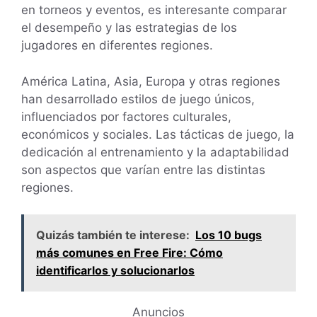
en torneos y eventos, es interesante comparar
el desempeño y las estrategias de los
jugadores en diferentes regiones.
América Latina, Asia, Europa y otras regiones
han desarrollado estilos de juego únicos,
influenciados por factores culturales,
económicos y sociales. Las tácticas de juego, la
dedicación al entrenamiento y la adaptabilidad
son aspectos que varían entre las distintas
regiones.
Quizás también te interese:
Los 10 bugs
más comunes en Free Fire: Cómo
identificarlos y solucionarlos
Anuncios