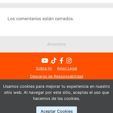
Los comentarios están cerrados.
Anuncios
Sobre mi
Aviso Legal
Descargo de Responsabilidad
Política de Privacidad
Política de Cookies
Usamos cookies para mejorar tu experiencia en nuestro
sitio web. Al navegar por este sitio, aceptas el uso que
Contacto
hacemos de las cookies.
© Todos los derechos reservados 2026
Aceptar Cookies