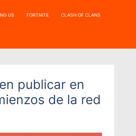
NG US
FORTNITE
CLASH OF CLANS
en publicar en
mienzos de la red