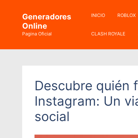
Saltar
al
Generadores
INICIO
ROBLOX
contenido
Online
Pagina Oficial
CLASH ROYALE
Descubre quién f
Instagram: Un vi
social