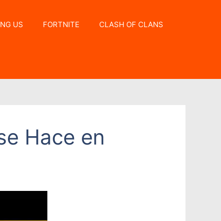
NG US
FORTNITE
CLASH OF CLANS
 se Hace en