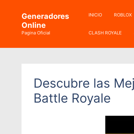
Saltar
al
Generadores
INICIO
ROBLOX
contenido
Online
Pagina Oficial
CLASH ROYALE
Descubre las Mej
Battle Royale