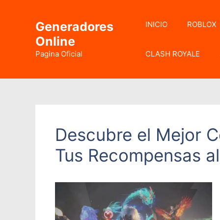
Saltar
al
Generadores
INICIO
ROBLOX
contenido
Online
Pagina Oficial
CLASH ROYALE
Descubre el Mejor C
Tus Recompensas al 