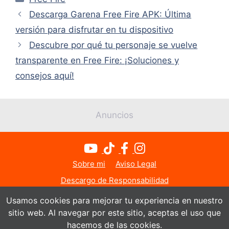
Descarga Garena Free Fire APK: Última
versión para disfrutar en tu dispositivo
Descubre por qué tu personaje se vuelve
transparente en Free Fire: ¡Soluciones y
consejos aquí!
Anuncios
Sobre mi
Aviso Legal
Descargo de Responsabilidad
Política de Privacidad
Política de Cookies
Usamos cookies para mejorar tu experiencia en nuestro
sitio web. Al navegar por este sitio, aceptas el uso que
Contacto
hacemos de las cookies.