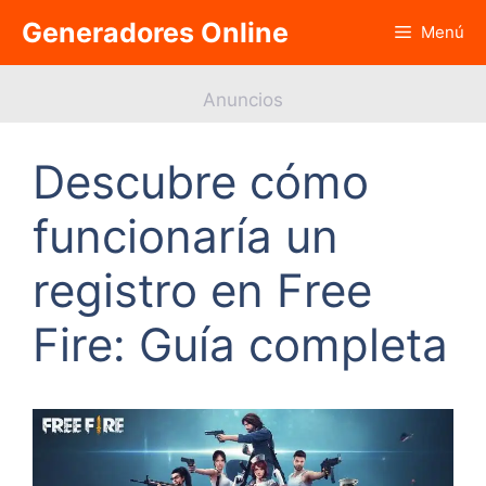
Saltar
Generadores Online
Menú
al
contenido
Anuncios
Descubre cómo
funcionaría un
registro en Free
Fire: Guía completa