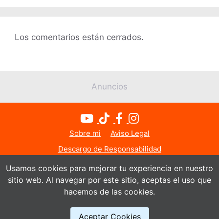
Los comentarios están cerrados.
Anuncios
Sobre mi
Aviso Legal
Descargo de Responsabilidad
Política de Privacidad
Política de Cookies
Usamos cookies para mejorar tu experiencia en nuestro
sitio web. Al navegar por este sitio, aceptas el uso que
Contacto
hacemos de las cookies.
© Todos los derechos reservados 2026
Aceptar Cookies