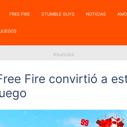
FREE FIRE
STUMBLE GUYS
NOTICIAS
AMO
JUEGOS
Anuncios
ee Fire convirtió a es
juego