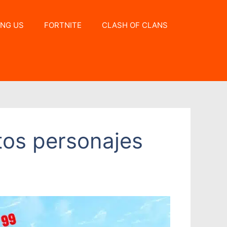
NG US
FORTNITE
CLASH OF CLANS
tos personajes