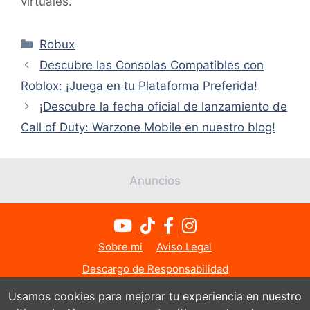
virtuales.
Categorías
Robux
Descubre las Consolas Compatibles con
Roblox: ¡Juega en tu Plataforma Preferida!
¡Descubre la fecha oficial de lanzamiento de
Call of Duty: Warzone Mobile en nuestro blog!
Anuncios
Sobre mi
Aviso Legal
Descargo de Responsabilidad
Política de Privacidad
Política de Cookies
Usamos cookies para mejorar tu experiencia en nuestro