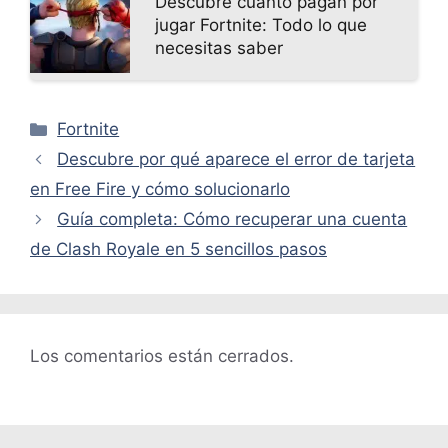
Descubre cuánto pagan por
jugar Fortnite: Todo lo que
necesitas saber
Categorías
Fortnite
Descubre por qué aparece el error de tarjeta
en Free Fire y cómo solucionarlo
Guía completa: Cómo recuperar una cuenta
de Clash Royale en 5 sencillos pasos
Los comentarios están cerrados.