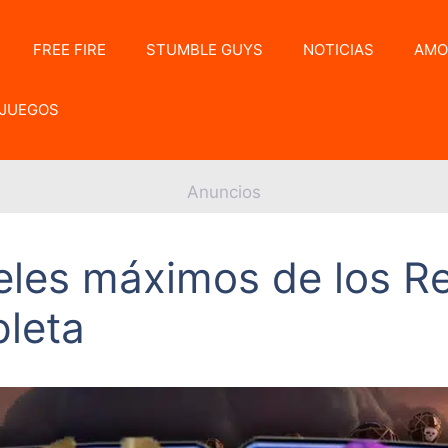
FREE FIRE
STUMBLE GUYS
NOTICIAS
AMO
JUEGOS
Anuncios
eles máximos de los R
pleta