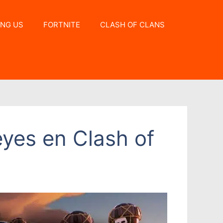
NG US
FORTNITE
CLASH OF CLANS
eyes en Clash of