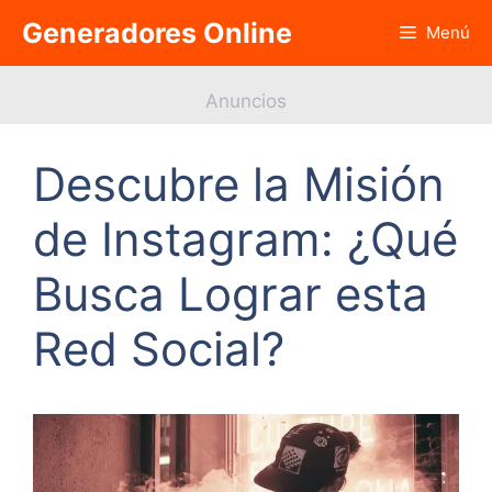
Saltar
Generadores Online
Menú
al
contenido
Anuncios
Descubre la Misión
de Instagram: ¿Qué
Busca Lograr esta
Red Social?