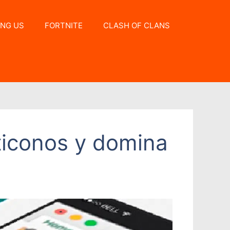
NG US
FORTNITE
CLASH OF CLANS
ticonos y domina