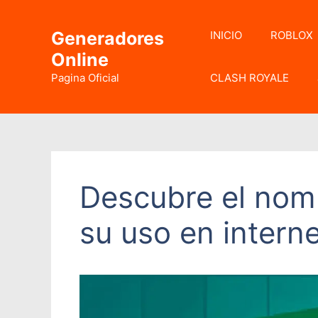
Saltar
al
Generadores
INICIO
ROBLOX
contenido
Online
Pagina Oficial
CLASH ROYALE
Descubre el nom
su uso en intern