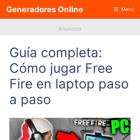
Saltar
Generadores Online
Menú
al
contenido
Anuncios
Guía completa:
Cómo jugar Free
Fire en laptop paso
a paso